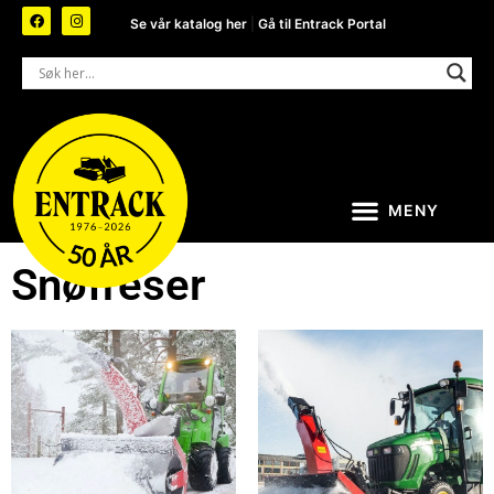
Se vår katalog her
|
Gå til Entrack Portal
Snøfreser