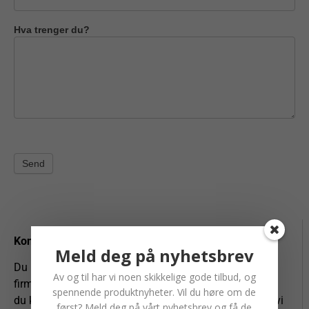
Hva trenger du?
Send
Kontakt oss
Meld deg på nyhetsbrev
Du kan også selvfølgelig kontakte oss på
Av og til har vi noen skikkelige gode tilbud, og
firmapost@entrack.no
eller telefon
62 94 54 40
– eller
spennende produktnyheter. Vil du høre om de
du kan legge igjen informasjonen din under her så tar vi
først? Meld deg på vårt nyhetsbrev og få de