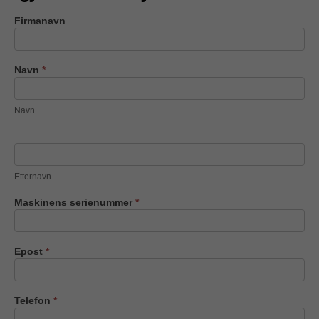
Firmanavn
Kobelco-
deler
Navn
*
Navn
Etternavn
Maskinens serienummer
*
Epost
*
Telefon
*