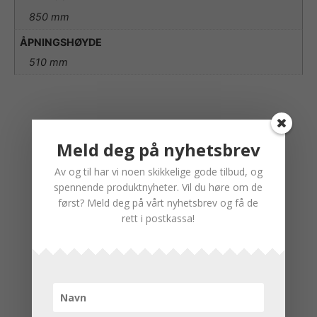
850 mm
ÅPNINGSHØYDE
510 mm
Meld deg på nyhetsbrev
Av og til har vi noen skikkelige gode tilbud, og
spennende produktnyheter. Vil du høre om de
først? Meld deg på vårt nyhetsbrev og få de
rett i postkassa!