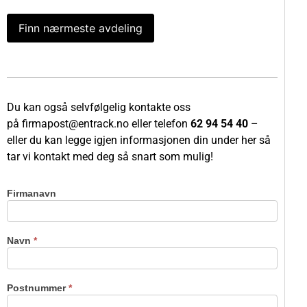
Finn nærmeste avdeling
Du kan også selvfølgelig kontakte oss
på
firmapost@entrack.no
eller telefon
62 94 54 40
–
eller du kan legge igjen informasjonen din under her så
tar vi kontakt med deg så snart som mulig!
Firmanavn
Kontakt
oss
Navn
*
Postnummer
*