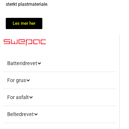
sterkt plastmateriale.
Les mer her
Batteridrevet
For grus
For asfalt
Beltedrevet