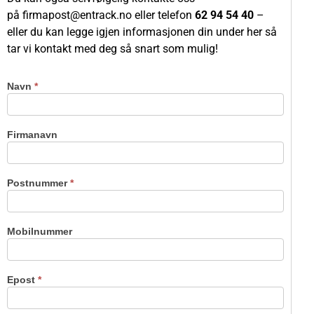
på
firmapost@entrack.no
eller telefon
62 94 54 40
–
eller du kan legge igjen informasjonen din under her så
tar vi kontakt med deg så snart som mulig!
Navn
*
Kontakt
oss -
Kramer
Firmanavn
Postnummer
*
Mobilnummer
Epost
*