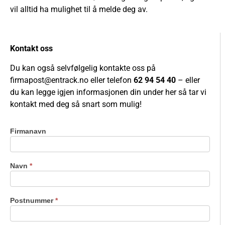
vil alltid ha mulighet til å melde deg av.
Kontakt oss
Du kan også selvfølgelig kontakte oss på
firmapost@entrack.no
eller telefon
62 94 54 40
– eller
du kan legge igjen informasjonen din under her så tar vi
kontakt med deg så snart som mulig!
Firmanavn
Kontakt
oss
Navn
*
Postnummer
*