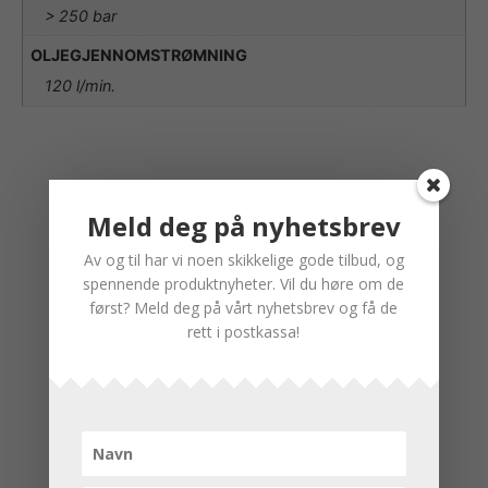
> 250 bar
OLJEGJENNOMSTRØMNING
120 l/min.
Meld deg på nyhetsbrev
Av og til har vi noen skikkelige gode tilbud, og
spennende produktnyheter. Vil du høre om de
først? Meld deg på vårt nyhetsbrev og få de
rett i postkassa!