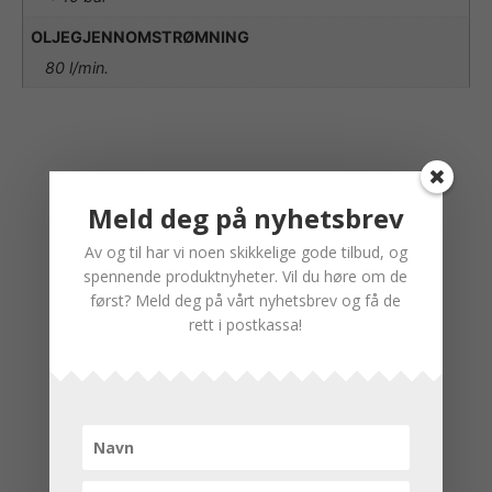
OLJEGJENNOMSTRØMNING
80 l/min.
Meld deg på nyhetsbrev
Av og til har vi noen skikkelige gode tilbud, og
spennende produktnyheter. Vil du høre om de
først? Meld deg på vårt nyhetsbrev og få de
rett i postkassa!