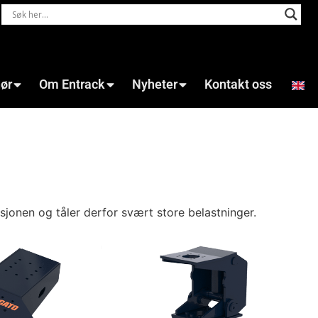
hør
Om Entrack
Nyheter
Kontakt oss
sjonen og tåler derfor svært store belastninger.