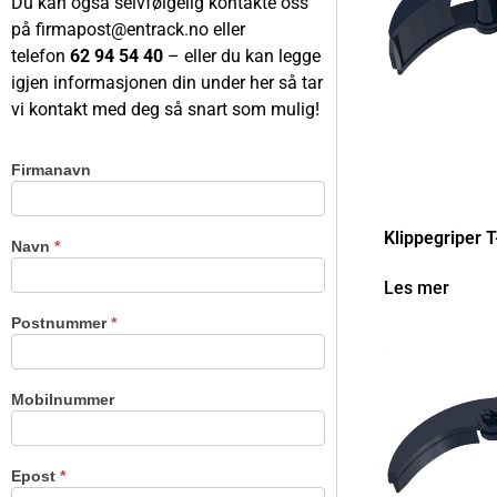
Du kan også selvfølgelig kontakte oss
på
firmapost@entrack.no
eller
telefon
62 94 54 40
– eller du kan legge
igjen informasjonen din under her så tar
vi kontakt med deg så snart som mulig!
Firmanavn
Kontakt
oss
Klippegriper T
Navn
*
Les mer
Postnummer
*
Mobilnummer
Epost
*