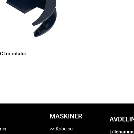
C for rotator
MASKINER
AVDELI
ner
>>
Kobelco
Lillehamm