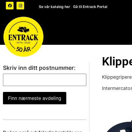
Se vår katalog her
|
Gå til Entrack Portal
Klipp
Skriv inn ditt postnummer:
Klippegripere
Intermercatos
Finn nærmeste avdeling