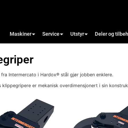
Maskiner
Service
Utstyr
Deler og tilbe
egriper
 fra Intermercato i Hardox® stål gjør jobben enklere.
 klippegripere er mekanisk overdimensjonert i sin konstruk