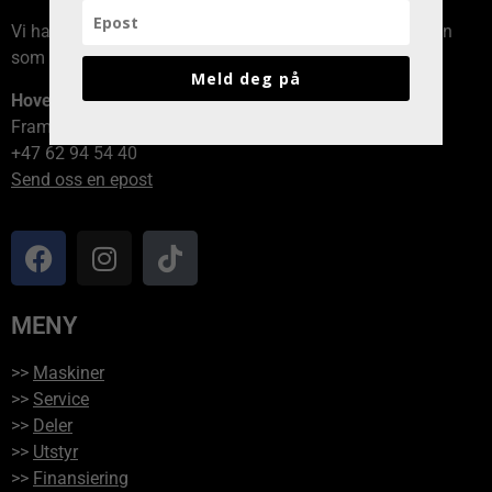
Vi har avdelinger over hele Norge, kontakt den avdelingen
som er nærmest deg!
Meld deg på
Hovedkontor
Framvegen 2, 2264 Grinder
+47 62 94 54 40
Send oss en epost
MENY
>>
Maskiner
>>
Service
>>
Deler
>>
Utstyr
>>
Finansiering