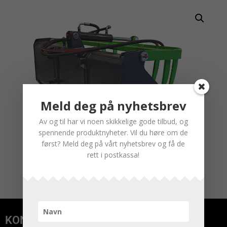
Meld deg på nyhetsbrev
Av og til har vi noen skikkelige gode tilbud, og
spennende produktnyheter. Vil du høre om de
først? Meld deg på vårt nyhetsbrev og få de
rett i postkassa!
KONTAKT OSS