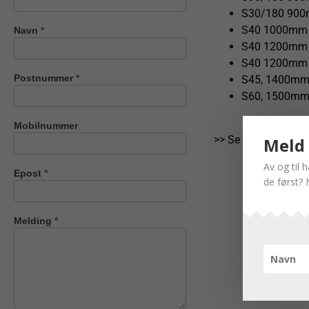
oss
S30/180 90
S40 1000mm
Navn
*
S40 1200mm
S40 1200mm
Postnummer
*
S45, 1400mm
S60, 1500mm
Mobilnummer
>> Se katalogside h
Meld 
Av og til 
Epost
*
de først? 
Melding
*