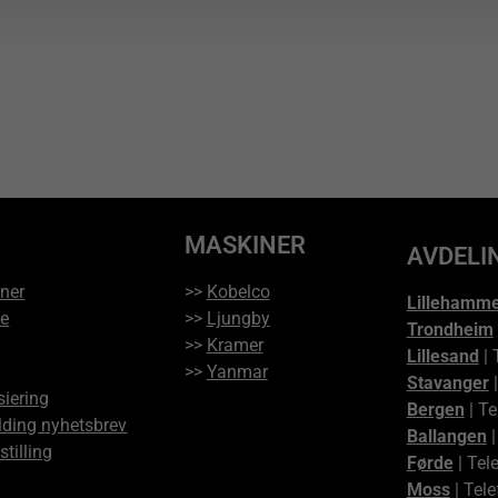
MASKINER
AVDELI
ner
>>
Kobelco
Lillehamm
ce
>>
Ljungby
Trondheim
>>
Kramer
Lillesand
| 
>>
Yanmar
Stavanger
|
siering
Bergen
| Te
ding nyhetsbrev
Ballangen
|
stilling
Førde
| Tel
Moss
| Tele