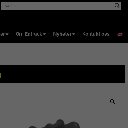
hør
Om Entrack
Nyheter
Kontakt oss
n