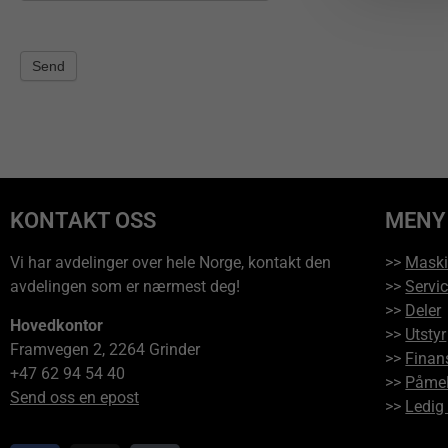
Send
KONTAKT OSS
MENY
Vi har avdelinger over hele Norge, kontakt den
>>
Maski
avdelingen som er nærmest deg!
>>
Servi
>>
Deler
Hovedkontor
>>
Utstyr
Framvegen 2, 2264 Grinder
>>
Finan
+47 62 94 54 40
>>
Påmel
Send oss en epost
>>
Ledig 