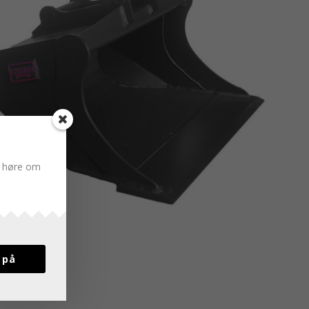
du høre om
 på