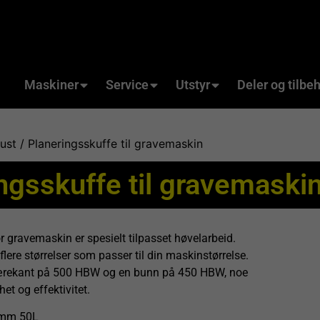
Maskiner
Service
Utstyr
Deler og tilbe
ust
/ Planeringsskuffe til gravemaskin
ngsskuffe til gravemaski
r gravemaskin er spesielt tilpasset høvelarbeid.
 flere størrelser som passer til din maskinstørrelse.
jærekant på 500 HBW og en bunn på 450 HBW, noe
et og effektivitet.
0mm 50L