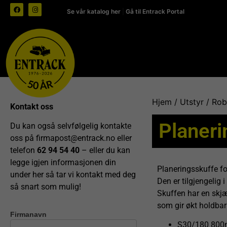
Se vår katalog her
|
Gå til Entrack Portal
Hjem
/
Utstyr
/
Rob
Kontakt oss
Planeri
Du kan også selvfølgelig kontakte
oss på
firmapost@entrack.no
eller
telefon
62 94 54 40
– eller du kan
legge igjen informasjonen din
Planeringsskuffe fo
under her så tar vi kontakt med deg
Den er tilgjengelig i
så snart som mulig!
Skuffen har en sk
som gir økt holdbarh
Firmanavn
Kontakt
S30/180 80