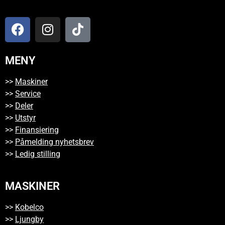
MENY
>>
Maskiner
>>
Service
>>
Deler
>>
Utstyr
>>
Finansiering
>>
Påmelding nyhetsbrev
>>
Ledig stilling
MASKINER
>>
Kobelco
>>
Ljungby