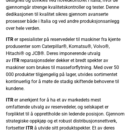
designes og utvikles ved hovedkontoret i Italia, hvor de
gjennomgår strenge kvalitetskontroller og tester. Denne
dedikasjonen til kvalitet sikres gjennom avanserte
prosesser både i Italia og ved andre produksjonsanlegg
over hele verden.
ITR
er spesialister på reservedeler til maskiner fra kjente
produsenter som Caterpillar®, Komatsu®, Volvo®,
Hitachi® og JCB®. Deres imponerende utvalg
av
ITR
reparasjonsdeler dekker et bredt spekter av
maskiner som brukes til masseforflytning. Med over 50
000 produkter tilgjengelig på lager, utvides sortimentet
kontinuerlig for å møte de stadig skiftende behovene til
kundene.
ITR
er anerkjent for å ha et av markedets mest
omfattende utvalg av reservedeler, og selskapet er
forpliktet til å opprettholde sin ledende posisjon. Gjennom
strategiske oppkjøp og et robust distribusjonsnettverk,
fortsetter
ITR
å utvide sitt produktspekter. Et av deres