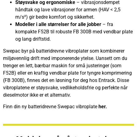
Støysvake og ergonomiske
– vibrasjonsdempet
håndtak og lave vibrasjoner for armen (HAV < 2,5
m/s²) gir bedre komfort og sikkerhet.
Modeller i alle størrelser for alle jobber
– fra
kompakte F52B til robuste FB 300B med vendbar plate
og lang driftstid.
Swepac byr på batteridrevne vibroplater som kombinerer
miljøvennlig drift med imponerende ytelse. Uansett om du
trenger en lett, bærbar maskin for små justeringer (som
F52B) eller en kraftig vendbar plate for tyngre komprimering
(FB 300B), finnes det en løsning for deg hos Entrack. Disse
vibroplatene er støysvake, vedlikeholdsfrie og perfekte når
dieselmotor ikke er et alternativ.
Finn din ny batteridrevne Swepac vibroplate
her.