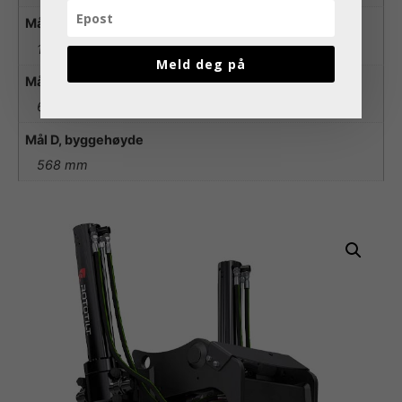
Mål B, byggehøyde totalt
1080 mm
Meld deg på
Mål C, lengde
690 mm
Mål D, byggehøyde
568 mm