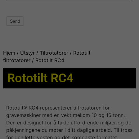
Send
Hjem
/
Utstyr
/
Tiltrotatorer
/
Rototilt
tiltrotatorer
/ Rototilt RC4
Rototilt RC4
Rototilt® RC4 representerer tiltrotatoren for
gravemaskiner med en vekt mellom 10 og 16 tonn.
Den er designet for å takle utfordrende miljøer og de
påkjenningene du møter i ditt daglige arbeid. Til tross
for den lette vekten og det kompakte formatet,