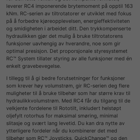
leverer RC4 imponerende brytemoment på opptil 163
kNm. RC-serien av tiltrotatorer er utviklet med fokus
på å forbedre kjøreopplevelsen, energieffektiviteten
og smidigheten i arbeidet ditt. Den trykkompenserte
hydraulikken gjør det mulig å bruke tiltrotatorens
funksjoner uavhengig av hverandre, noe som gir
optimal presisjon. Det proporsjonale styresystemet
RC™ System tillater styring av alle funksjoner med én
enkelt gravebevegelse.
I tillegg til å gi bedre forutsetninger for funksjoner
som krever høy volumstrøm, gir RC-serien deg flere
muligheter til å bruke tilbehør som har større krav til
hydraulikkvolumstrøm. Med RC4 får du tilgang til de
velkjente fordelene til Rototilt, inkludert helstøpt
oljefylt rotorhus for maksimal smøring, minimal
slitasje og svært lang levetid. Du kan dra nytte av
ytterligere fordeler når du kombinerer det med
tilbehør som RC™ Joysticks, QuickChange™ og den