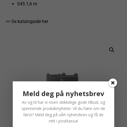
S45 1,6 m
>> Se katalogside her
Meld deg på nyhetsbrev
Av og til har vi noen skikkelige gode tilbud, og
spennende produktnyheter. Vil du høre om de
først? Meld deg på vårt nyhetsbrev og få de
rett i postkassa!