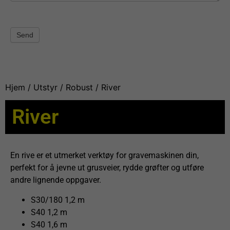
Send
Hjem
/
Utstyr
/
Robust
/ River
River
En rive er et utmerket verktøy for gravemaskinen din,
perfekt for å jevne ut grusveier, rydde grøfter og utføre
andre lignende oppgaver.
S30/180 1,2 m
S40 1,2 m
S40 1,6 m