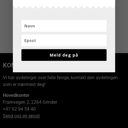
Meld deg på
KONTAKT OSS
Vi har avdelinger over hele Norge, kontakt den avdelingen
som er nærmest deg!
Hovedkontor
Framvegen 2, 2264 Grinder
+47 62 94 54 40
Send oss en epost