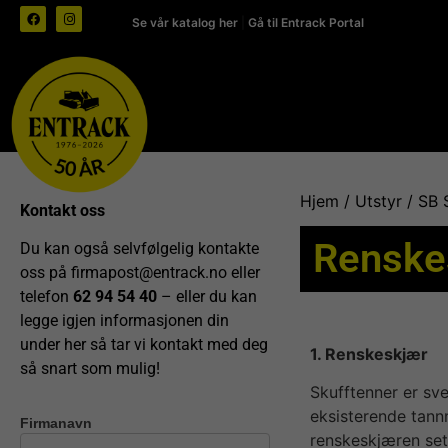
Se vår katalog her
|
Gå til Entrack Portal
Hjem
/
Utstyr
/
SB 
Kontakt oss
Renske
Du kan også selvfølgelig kontakte
oss på
firmapost@entrack.no
eller
telefon
62 94 54 40
– eller du kan
legge igjen informasjonen din
under her så tar vi kontakt med deg
1. Renskeskjær
så snart som mulig!
Skufftenner er sv
eksisterende tann
Firmanavn
Kontakt
renskeskjæren set