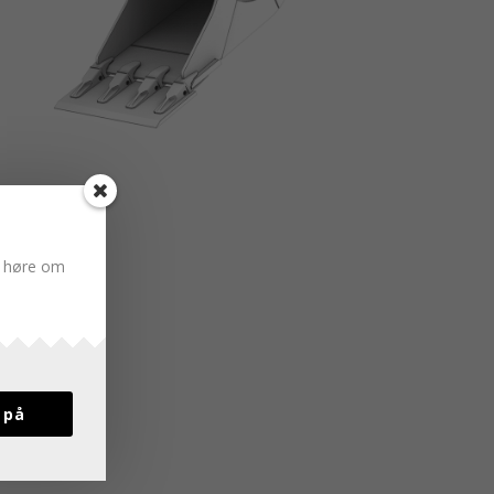
du høre om
 på