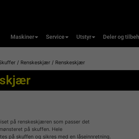
Maskiner
Service
Utstyr
Deler og tilbe
Skuffer
/
Renskeskjær
/ Renskeskjær
skjær
eiset på renskeskjæren som passer det
mønsteret på skuffen. Hele
tes på skuffen og sikres med en låseinnretning.