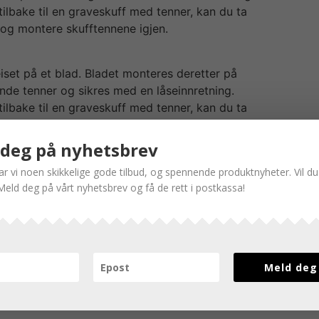
tilbake til en graveskuff med tenner, kan du ta
og montere skufftennene igjen.
iset på et blad. Bladet monteres deretter på
nde tenner og sikres med en låseinnretning.
tilbake til en graveskuff med tenner, kan du ta
og montere skufftennene igjen.
deg på nyhetsbrev
em
ke system for renskeskjær på skuffer. To
har vi noen skikkelige gode tilbud, og spennende produktnyheter. Vil 
t på undersiden av en renskeskjær. Holderne og
Meld deg på vårt nyhetsbrev og få de rett i postkassa!
teres deretter fra undersiden og skrus inn i
lige skjærekant. De eksisterende skuffetennene
te for renskeskjæren.
Meld deg