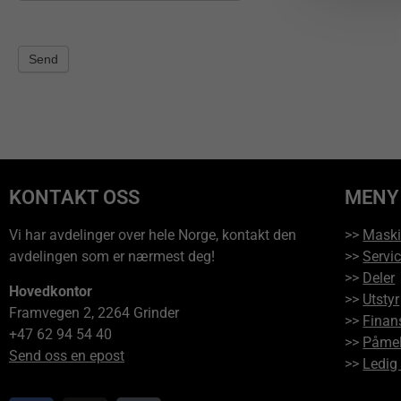
Send
KONTAKT OSS
MENY
Vi har avdelinger over hele Norge, kontakt den
>>
Maski
avdelingen som er nærmest deg!
>>
Servi
>>
Deler
Hovedkontor
>>
Utstyr
Framvegen 2, 2264 Grinder
>>
Finan
+47 62 94 54 40
>>
Påmel
Send oss en epost
>>
Ledig 