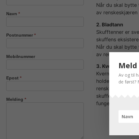
oss
Når du skal bytte 
av renskeskjæren 
Navn
*
2. Bladtann
Skufftenner er sve
Postnummer
*
skuffens eksistere
Når du skal bytte 
av renskeskjæren 
Mobilnummer
Meld 
3. Kvernex-syst
Kvernex’ eget uni
Av og til 
Epost
*
holdere er sveise
de først? 
renskeskjæren mon
skuffens opprinne
Melding
*
fungerer som støt