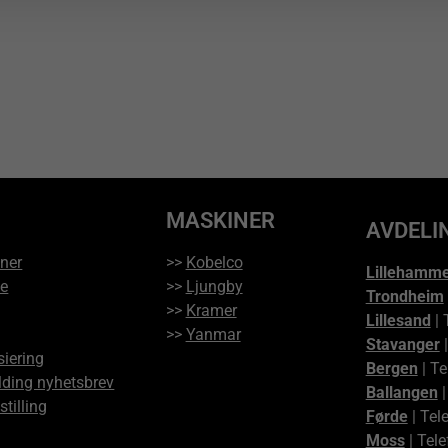
MASKINER
AVDELI
ner
>>
Kobelco
Lillehamm
ce
>>
Ljungby
Trondheim
>>
Kramer
Lillesand
| 
>>
Yanmar
Stavanger
|
siering
Bergen
| Te
ding nyhetsbrev
Ballangen
|
stilling
Førde
| Tel
Moss
| Tele