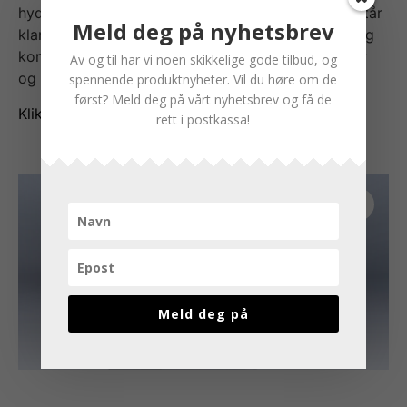
hydrauliske planeringsskuffer for minigravere. Vi står
Meld deg på nyhetsbrev
klare til å hjelpe deg med å velge riktig størrelse og
konfigurasjon som passer til dine spesifikke behov
Av og til har vi noen skikkelige gode tilbud, og
og prosjekter.
spennende produktnyheter. Vil du høre om de
først? Meld deg på vårt nyhetsbrev og få de
Klikk her for å lese mer om produktet!
rett i postkassa!
Meld deg på