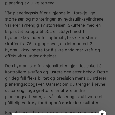
planering av ulike terreng.
Vår planeringsskuff er tilgjengelig i forskjellige
størrelser, og monteringen av hydraulikksylindrene
varierer avhengig av størrelsen. Skuffene med en
kapasitet på opp til 55L er utstyrt med 1
hydraulikksylinder for optimal ytelse. For større
skuffer fra 75L og oppover, er det montert 2
hydraulikksylindere for å sikre enda mer kraft og
effektivitet under arbeidet.
Den hydrauliske funksjonaliteten gjør det enkelt å
kontrollere skuffen og justere den etter behov. Dette
gir deg full fleksibilitet og presisjon mens du utfører
planeringsoppgaver. Uansett om du trenger å jevne
ut terreng, lage grøfter eller utføre andre
planeringsarbeider, vil vår planeringsskuff være et
pålitelig verktøy for å oppnå ønskede resultater.
Kontakt oss i dag for mer informasjon om våre