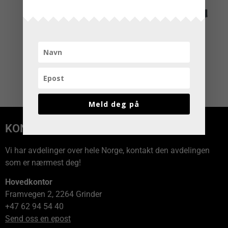
Meld deg på
KONTAKT OSS
Vi har avdelinger over hele Norge, kontakt den avdelingen
som er nærmest deg!
Hovedkontor
Framvegen 2, 2264 Grinder
+47 62 94 54 40
Send oss en epost