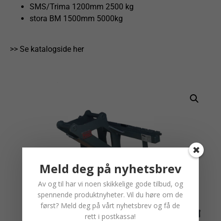
SMS/Trima 1200mm 2500 kg
stora BM 1500mm 5000kg
>> Se katalogside her
Meld deg på nyhetsbrev
Av og til har vi noen skikkelige gode tilbud, og
spennende produktnyheter. Vil du høre om de
først? Meld deg på vårt nyhetsbrev og få de
rett i postkassa!