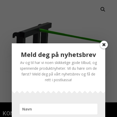
Meld deg på nyhetsbrev
Av og til har vi noen skikkelige gode tilbud, og
spennende produktnyheter. Vil du høre om de
først? Meld deg på vårt nyhetsbrev og få de
rett i postkassa!
KONTAKT OSS