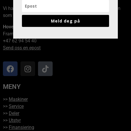
Vi har avdelinger over hele Norge, kontakt den avdelingen
som er nærmest deg!
Meld deg på
Hovedkontor
Framvegen 2, 2264 Grinder
+47 62 94 54 40
Send oss en epost
MENY
>>
Maskiner
>>
Service
>>
Deler
>>
Utstyr
>>
Finansiering