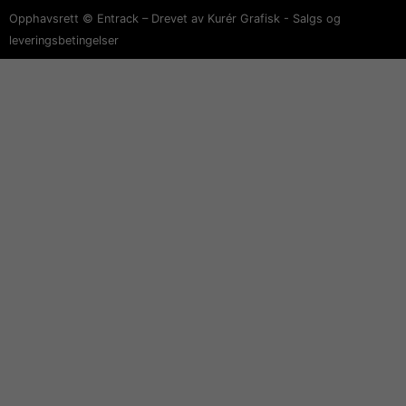
Opphavsrett © Entrack – Drevet av Kurér Grafisk -
Salgs og
leveringsbetingelser