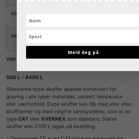
4200HDR
4200
iht.
25
kunde-/materialspesifikasjon
4400HDR
4400
iht.
25
kunde-/materialspesifikasjon
Meld deg på
Vekt kan variere alt etter produktversjon.
500 L – 4400 L
Slitesterke dype skuffer spesielt konstruert for
graving i alle typer materialer, uansett temperatur
eller værforhold. Dype skuffer kan fås med eller uten
skufftenner og med valgfrie tannsystemer, som er av
type
CAT
eller
KVERNEX
som standard. Større
skuffer enn 2700 L lages på bestilling.
– Tannsystem T5 er en CAT-type og egner seg for