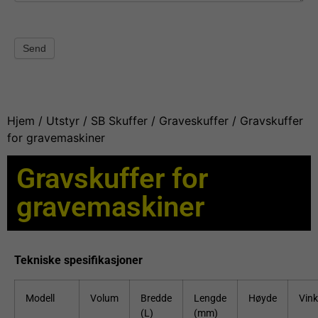
Send
Hjem
/
Utstyr
/
SB Skuffer
/
Graveskuffer
/ Gravskuffer
for gravemaskiner
Gravskuffer for
gravemaskiner
Tekniske spesifikasjoner
Modell
Volum
Bredde
Lengde
Høyde
Vink
(L)
(mm)