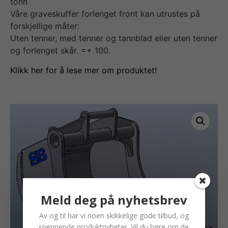
tonn
Våre graveskuffer forlenget front kan utrustes på
forskjellige måter:
Uten tenner, med tenner og tannblad eller uten tenner
og forlenget skår. =+ 100.
Klikk her for å lese mer om produktet!
Meld deg på nyhetsbrev
Av og til har vi noen skikkelige gode tilbud, og
spennende produktnyheter. Vil du høre om de