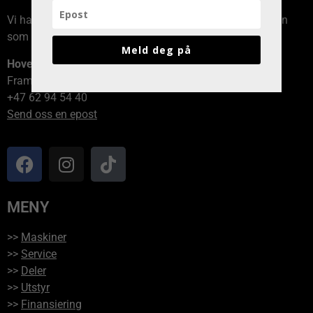
Vi har avdelinger over hele Norge, kontakt den avdelingen
som er nærmest deg!
Meld deg på
Hovedkontor
Framvegen 2, 2264 Grinder
+47 62 94 54 40
Send oss en epost
MENY
>>
Maskiner
>>
Service
>>
Deler
>>
Utstyr
>>
Finansiering