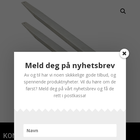
Meld deg på nyhetsbrev
Av og til har vi noen skikkelige gode tilbud, og
spennende produktnyheter. Vil du høre om de
først? Meld deg på vårt nyhetsbrev og få de
rett i postkassa!
KONTAKT OSS