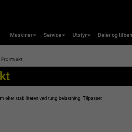
Maskiner
Service
Utstyr
Deler og tilbe
 Frontvekt
kt
m øker stabiliteten ved tung belastning. Tilpasset