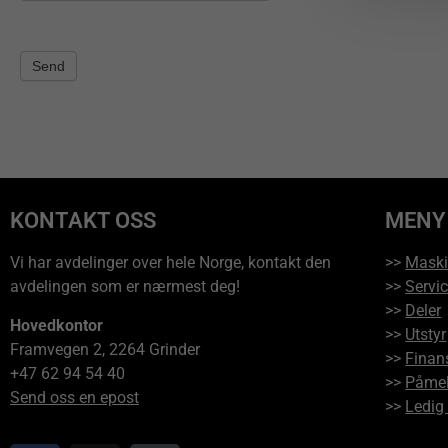
Send
KONTAKT OSS
MENY
Vi har avdelinger over hele Norge, kontakt den
>>
Maski
avdelingen som er nærmest deg!
>>
Servi
>>
Deler
Hovedkontor
>>
Utstyr
Framvegen 2, 2264 Grinder
>>
Finan
+47 62 94 54 40
>>
Påmel
Send oss en epost
>>
Ledig 