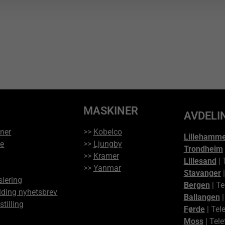
MASKINER
AVDELI
ner
>>
Kobelco
Lillehamm
ce
>>
Ljungby
Trondheim
>>
Kramer
Lillesand
| 
>>
Yanmar
Stavanger
|
siering
Bergen
| Te
ding nyhetsbrev
Ballangen
|
stilling
Førde
| Tel
Moss
| Tele