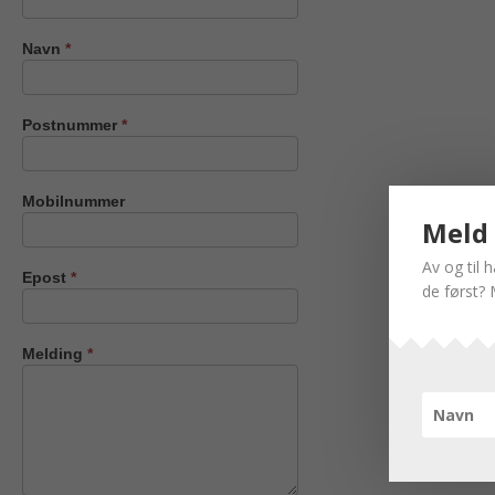
oss
Navn
*
Postnummer
*
Mobilnummer
Meld 
Av og til 
Epost
*
de først? 
Melding
*