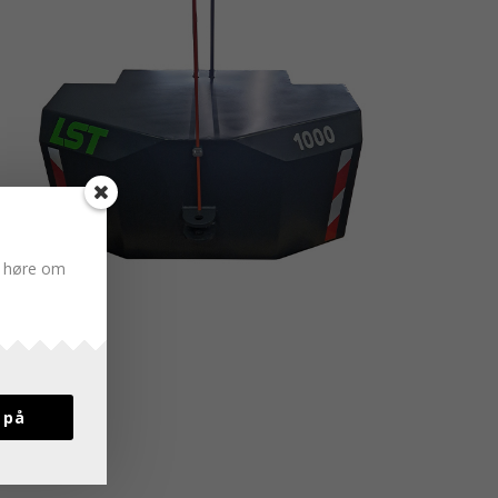
du høre om
 på