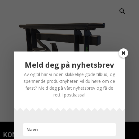
Meld deg på nyhetsbrev
Av og til har vi noen skikkelige gode tilbud, og
spennende produktnyheter. Vil du høre om de
først? Meld deg på vårt nyhetsbrev og få de
rett i postkassa!
KONTAKT OSS