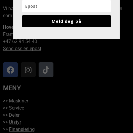
Vi har avdelinger over hele Norge, kontakt den avdelingen
som er nærmest deg!
Meld deg på
Hovedkontor
Framvegen 2, 2264 Grinder
+47 62 94 54 40
Send oss en epost
MENY
>>
Maskiner
>>
Service
>>
Deler
>>
Utstyr
>>
Finansiering