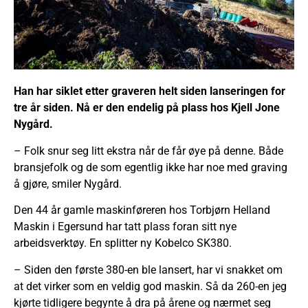
Han har siklet etter graveren helt siden lanseringen for
tre år siden. Nå er den endelig på plass hos Kjell Jone
Nygård.
– Folk snur seg litt ekstra når de får øye på denne. Både
bransjefolk og de som egentlig ikke har noe med graving
å gjøre, smiler Nygård.
Den 44 år gamle maskinføreren hos Torbjørn Helland
Maskin i Egersund har tatt plass foran sitt nye
arbeidsverktøy. En splitter ny Kobelco SK380.
– Siden den første 380-en ble lansert, har vi snakket om
at det virker som en veldig god maskin. Så da 260-en jeg
kjørte tidligere begynte å dra på årene og nærmet seg