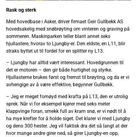
Rask og sterk
Med hovedbase i Asker, driver firmaet Geir Gullbekk AS
hovedsakelig med snøbrøyting om vinteren og graving på
sommeren. Maskinparken teller blant annet seks
hjullastere, hvorav to Ljungby-er. Den eldste, en L11, blir
straks byttet ut til fordel for en splitter ny L13.
– Ljungby har alltid vært interessant. Hovedgrunnen til
det er motoren – den gir både hurtighet og styrke.
Hjullasterne brukes først og fremst til brøyting, og da er vi
avhengige av å være effektive, begynner Gullbekk.
– Jeg er meget fornøyd med krafta på L13, den er utrolig
sprek. Når vi for eksempel kjører med seks meter
klappvinge foran, smekk full av kram snø, er vi nødt til å
ha mye krefter for å holde siget. Det klarer vi med Ljungby
og dens 300 hester. Jeg vil faktisk dra det så langt at der
hvor mange andre girer ned, så girer Ljungby-en opp,