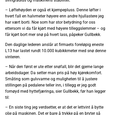
svingradius og maskinens stabilitet.
– Løftehøyden er også et kjempepluss. Denne løfter i
hvert fall en halvmeter høyere enn andre hjullastere jeg
har vært borti. Noe som har stor betydning for oss
ettersom vi da får kjørt med høyere tilleggslemmer – og
får kjørt bort mer snø på hvert lass, påpeker Gullbekk.
Den daglige lederen anslår at firmaets foreløpig eneste
L13 har lastet rundt 10.000 kubikkmeter med snø denne
vinteren.
– Når den først er ute etter snøfall, blir det gjerne lange
arbeidsdager. Da setter man pris på høy kjørekomfort.
Småting som gulvvarme og muligheten til å justere
stillingen på pedalene teller inn, i tillegg er jeg godt
fornøyd med hyttefjæringa, sier Gullbekk, før han legger
til:
– En siste ting jeg verdsetter, er at det er lettvint å bytte
olje på maskinen. Det er bare å trykke på en bryter så