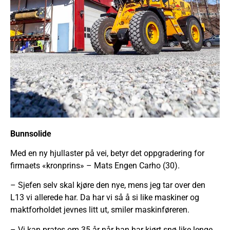
Bunnsolide
Med en ny hjullaster på vei, betyr det oppgradering for
firmaets «kronprins» – Mats Engen Carho (30).
– Sjefen selv skal kjøre den nye, mens jeg tar over den
L13 vi allerede har. Da har vi så å si like maskiner og
maktforholdet jevnes litt ut, smiler maskinføreren.
– Vi kan prates om 35 år når han har kjørt snø like lenge